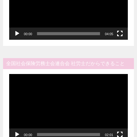
ー
ヤ
ー
00:00
04:05
全国社会保険労務士会連合会 社労士だからできること
動
画
プ
レ
ー
ヤ
ー
00:00
02:01