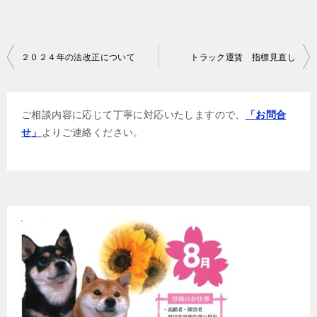
投
２０２４年の法改正について
トラック運賃 指標見直し
稿
ナ
ご相談内容に応じて丁寧に対応いたしますので、
「お問合
ビ
せ」
よりご連絡ください。
ゲ
ー
シ
ョ
ン