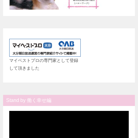
マイベストプロの専門家として登録
して頂きました
Stand by 働く幸せ編
動
画
プ
レ