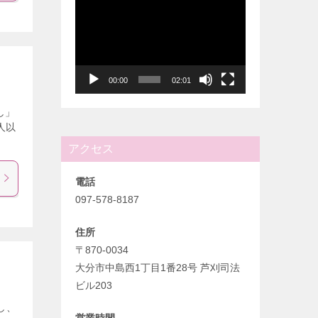
動
画
プ
レ
ー
00:00
02:01
ヤ
し」
ー
人以
アクセス
電話
097-578-8187
住所
〒870-0034
大分市中島西1丁目1番28号 芦刈司法
ビル203
し、
営業時間