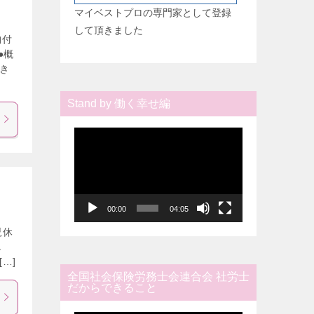
マイベストプロの専門家として登録
して頂きました
納付
●概
でき
Stand by 働く幸せ編
動
画
プ
レ
ー
00:00
04:05
ヤ
児休
ー
し
…]
全国社会保険労務士会連合会 社労士
だからできること