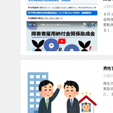
公開
８月
金関
要動
る […
男性
公開
厚生
業取
た。