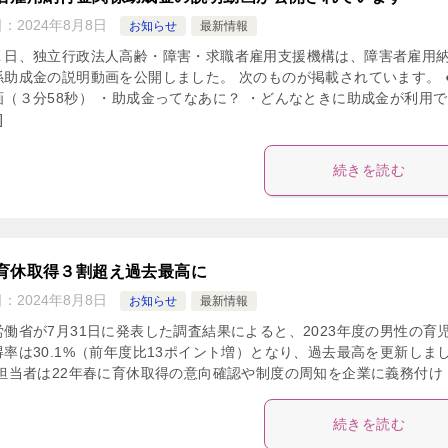
日：
2024年8月8日
お知らせ
最新情報
１日、独立行政法人高齢・障害・求職者雇用支援機構は、障害者雇用
係助成金の説明動画を公開しました。 次のものが掲載されています。 
画（３分58秒） ・助成金ってなあに？ ・どんなときに助成金が利用
]
続きを読む
育休取得３割超え過去最高に
日：
2024年8月8日
お知らせ
最新情報
労働省が7月31日に発表した調査結果によると、2023年度の男性の育
得率は30.1%（前年度比13ポイント増）となり、過去最高を更新しま
 担当者は22年春に育休取得の意向確認や制度の周知を企業に義務付け [
続きを読む