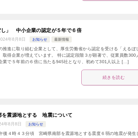
ぼし」 中小企業の認定が５年で６倍
2024年8月8日
お知らせ
最新情報
の推進に取り組む企業として、厚生労働省から認定を受ける「えるぼ
、取得企業が増えています。 特に認定段階３が顕著で、従業員数300
企業で５年前の６倍に当たる945社となり、初めて301人以上 […]
続きを読む
部を震源地とする 地震について
24年8月8日
お知らせ
午後４時４３分頃 宮崎県南部を震源地とする震度６弱の地震が発生