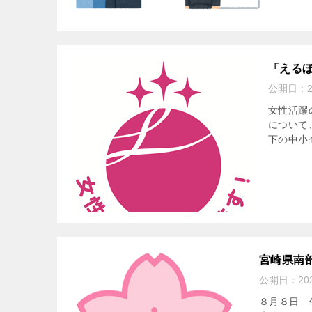
「える
公開日：
女性活躍
について
下の中小
宮崎県南
公開日：
20
８月８日 