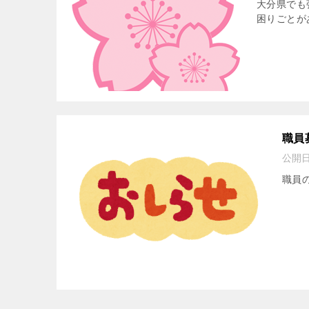
大分県でも
困りごとが
職員
公開
職員