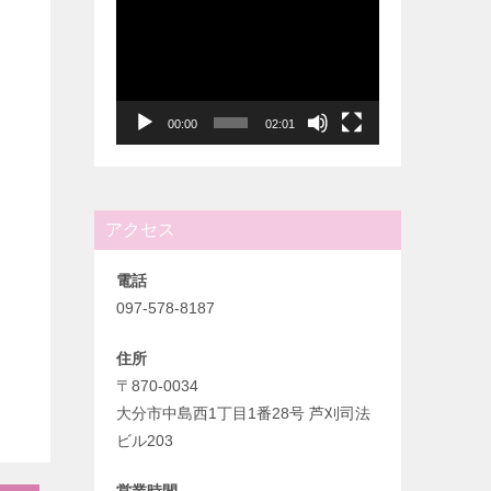
動
画
プ
レ
ー
00:00
02:01
ヤ
ー
アクセス
電話
097-578-8187
住所
〒870-0034
大分市中島西1丁目1番28号 芦刈司法
ビル203
営業時間