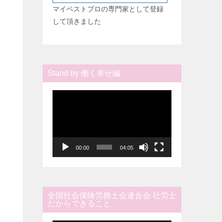
マイベストプロの専門家として登録
して頂きました
Stand by 働く幸せ編
動
画
プ
レ
ー
00:00
04:05
ヤ
ー
全国社会保険労務士会連合会 社労士
だからできること