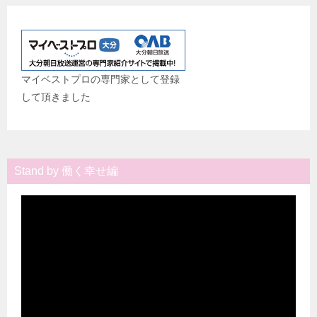
マイベストプロの専門家として登録
して頂きました
Stand by 働く幸せ編
動
画
プ
レ
ー
ヤ
ー