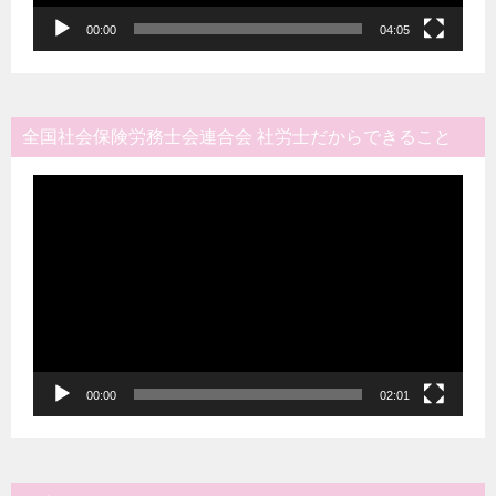
00:00
04:05
全国社会保険労務士会連合会 社労士だからできること
動
画
プ
レ
ー
ヤ
ー
00:00
02:01