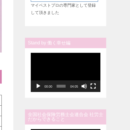
マイベストプロの専門家として登録
して頂きました
Stand by 働く幸せ編
動
画
プ
レ
ー
00:00
04:05
ヤ
ー
全国社会保険労務士会連合会 社労士
だからできること