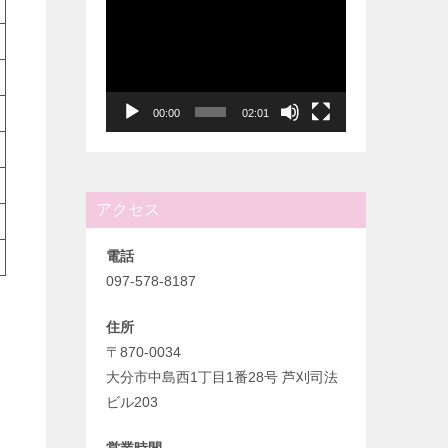
動
画
プ
レ
ー
00:00
02:01
ヤ
ー
アクセス
電話
097-578-8187
住所
〒870-0034
大分市中島西1丁目1番28号 芦刈司法
ビル203
営業時間